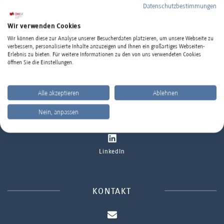
Datenschutzbestimmungen
Wir verwenden Cookies
Wir können diese zur Analyse unserer Besucherdaten platzieren, um unsere Webseite zu
DHBW MANNHEIM IM INTERNET
verbessern, personalisierte Inhalte anzuzeigen und Ihnen ein großartiges Webseiten-
Erlebnis zu bieten. Für weitere Informationen zu den von uns verwendeten Cookies
öffnen Sie die Einstellungen.
Standort
www.mannheim.dhbw.de
Alle akzeptieren
Ablehnen
Ort oder Postleitzahl eingeben
Nein, anpassen
Instagram
SUCHEN
LinkedIn
KONTAKT