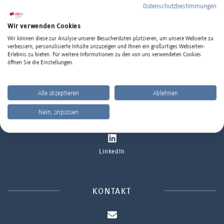
Datenschutzbestimmungen
Wir verwenden Cookies
Wir können diese zur Analyse unserer Besucherdaten platzieren, um unsere Webseite zu
DHBW MANNHEIM IM INTERNET
verbessern, personalisierte Inhalte anzuzeigen und Ihnen ein großartiges Webseiten-
Erlebnis zu bieten. Für weitere Informationen zu den von uns verwendeten Cookies
öffnen Sie die Einstellungen.
Standort
www.mannheim.dhbw.de
Alle akzeptieren
Ablehnen
Ort oder Postleitzahl eingeben
Nein, anpassen
Instagram
SUCHEN
LinkedIn
KONTAKT