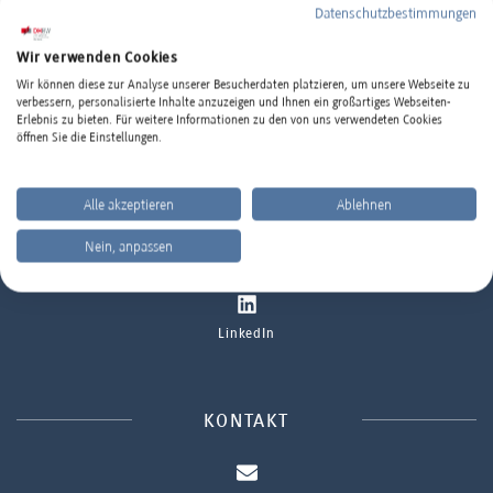
Datenschutzbestimmungen
Wir verwenden Cookies
Wir können diese zur Analyse unserer Besucherdaten platzieren, um unsere Webseite zu
DHBW MANNHEIM IM INTERNET
verbessern, personalisierte Inhalte anzuzeigen und Ihnen ein großartiges Webseiten-
Erlebnis zu bieten. Für weitere Informationen zu den von uns verwendeten Cookies
öffnen Sie die Einstellungen.
Standort
www.mannheim.dhbw.de
Alle akzeptieren
Ablehnen
Ort oder Postleitzahl eingeben
Nein, anpassen
Instagram
SUCHEN
LinkedIn
KONTAKT