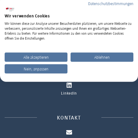
Datenschutzbestimmungen
Wir verwenden Cookies
Wir können diese zur Analyse unserer Besucherdaten platzieren, um unsere Webseite zu
DHBW MANNHEIM IM INTERNET
verbessern, personalisierte Inhalte anzuzeigen und Ihnen ein großartiges Webseiten-
Erlebnis zu bieten. Für weitere Informationen zu den von uns verwendeten Cookies
öffnen Sie die Einstellungen.
Standort
www.mannheim.dhbw.de
Alle akzeptieren
Ablehnen
Ort oder Postleitzahl eingeben
Nein, anpassen
Instagram
SUCHEN
LinkedIn
KONTAKT