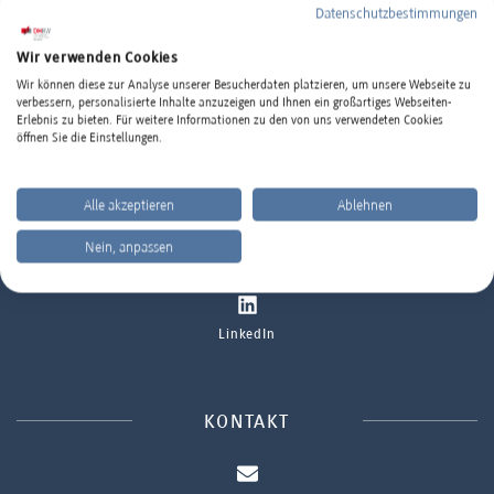
Datenschutzbestimmungen
Standort
Wir verwenden Cookies
Ort oder Postleitzahl eingeben
Wir können diese zur Analyse unserer Besucherdaten platzieren, um unsere Webseite zu
DHBW MANNHEIM IM INTERNET
verbessern, personalisierte Inhalte anzuzeigen und Ihnen ein großartiges Webseiten-
Erlebnis zu bieten. Für weitere Informationen zu den von uns verwendeten Cookies
öffnen Sie die Einstellungen.
www.mannheim.dhbw.de
SUCHEN
Alle akzeptieren
Ablehnen
Nein, anpassen
Instagram
LinkedIn
KONTAKT